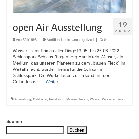
19
open Air Ausstellung
APR. 2022
von
30tk1993
|
Veröffentlicht in:
Uncategorized
|
0
Wasser – das Prinzip aller Dinge13.05. bis 26.06.2022
Schlosspark Schloss Ringenberg Haminkeln Wasser, ein
Medium, das unseren Planeten zu dem „blauen Fleck“ im
Weltall macht, wurde Thema für die Schau im
Schlosspark. Die Werke laden zur Erkundung des
Geländes ein …
Weiter
Ausstellung
,
Galskunst
,
Installation
,
Melerei
,
Tanedi
,
Wasser
,
Wasserschloss
Suchen
Suchen